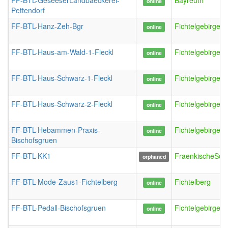
FF-BTL-GeseeserLandbaeckerei-
Bayreuth
online
Pettendorf
FF-BTL-Hanz-Zeh-Bgr
FichtelgebirgeN
online
FF-BTL-Haus-am-Wald-1-Fleckl
FichtelgebirgeFl
online
FF-BTL-Haus-Schwarz-1-Fleckl
FichtelgebirgeFl
online
FF-BTL-Haus-Schwarz-2-Fleckl
FichtelgebirgeFl
online
FF-BTL-Hebammen-Praxis-
FichtelgebirgeN
online
Bischofsgruen
FF-BTL-KK1
FraenkischeSch
orphaned
FF-BTL-Mode-Zaus1-Fichtelberg
Fichtelberg
online
FF-BTL-Pedall-Bischofsgruen
FichtelgebirgeN
online