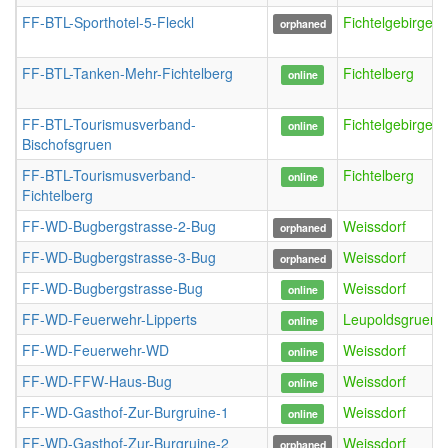
FF-BTL-Sporthotel-5-Fleckl
FichtelgebirgeFl
orphaned
FF-BTL-Tanken-Mehr-Fichtelberg
Fichtelberg
online
FF-BTL-Tourismusverband-
FichtelgebirgeN
online
Bischofsgruen
FF-BTL-Tourismusverband-
Fichtelberg
online
Fichtelberg
FF-WD-Bugbergstrasse-2-Bug
Weissdorf
orphaned
FF-WD-Bugbergstrasse-3-Bug
Weissdorf
orphaned
FF-WD-Bugbergstrasse-Bug
Weissdorf
online
FF-WD-Feuerwehr-Lipperts
Leupoldsgruen
online
FF-WD-Feuerwehr-WD
Weissdorf
online
FF-WD-FFW-Haus-Bug
Weissdorf
online
FF-WD-Gasthof-Zur-Burgruine-1
Weissdorf
online
FF-WD-Gasthof-Zur-Burgruine-2
Weissdorf
orphaned