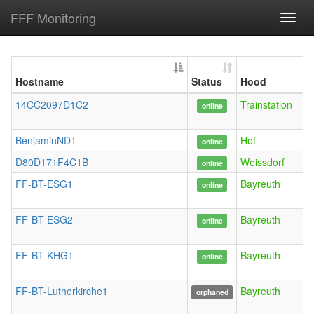
FFF Monitoring
Toggl
navig
Hostname
Status
Hood
14CC2097D1C2
Trainstation
online
BenjaminND1
Hof
online
D80D171F4C1B
Weissdorf
online
FF-BT-ESG1
Bayreuth
online
FF-BT-ESG2
Bayreuth
online
FF-BT-KHG1
Bayreuth
online
FF-BT-Lutherkirche1
Bayreuth
orphaned