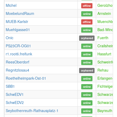
Michel
Gerolzhofe
offline
MoebelundRaum
Arnstein
online
MUEB-Karlstr
Muenchber
offline
Muehlgasse01
Bad-Winds
online
Onic
Fuerth
orphaned
PS23CR-OG01
Crailsheim
online
r1.root6.freifunk
Hassfurt
online
ReesOberdorf
Schweinfurt
online
Regnitzlosau4
Rehau
orphaned
Roethelheimpark-Ost-01
Erlangen-O
online
SBB1
Fichtelgebi
online
SchwEDV1
Schwarzen
online
SchwEDV2
Schwarzen
online
Seybothenreuth-Rathausplatz-1
Bayreuth
online