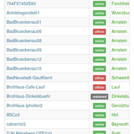
704F57452E60
Forchheim
online
Antriebsgondel01
Wuerzburg
online
BadBrueckenau01
Arnstein
online
BadBrueckenau06
Arnstein
offline
BadBrueckenau08
Arnstein
online
BadBrueckenau09
Arnstein
online
BadBrueckenau12
Arnstein
online
BadBrueckenau15
Arnstein
online
BadNeustadt-GaulKlamt
Schweinfurt
offline
BrotHaus-Cafe-Lauf
Lauf
offline
BrotHaus-Dinkelsbuehl
Dinkelsbueh
orphaned
BrotHaus-Iphofen2
Gerolzhofe
online
BSCo3
Hof
online
calcerror2
Bayreuth
online
DJK-Allersberg-CPE210
Roth
online