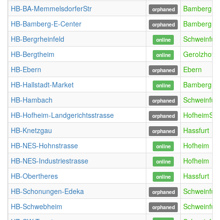
HB-BA-MemmelsdorferStr
Bamberg
orphaned
HB-Bamberg-E-Center
Bamberg
orphaned
HB-Bergrheinfeld
Schweinfurt
online
HB-Bergtheim
Gerolzhofe
online
HB-Ebern
Ebern
orphaned
HB-Hallstadt-Market
Bamberg
online
HB-Hambach
Schweinfurt
orphaned
HB-Hofheim-Landgerichtsstrasse
HofheimSta
orphaned
HB-Knetzgau
Hassfurt
orphaned
HB-NES-Hohnstrasse
Hofheim
online
HB-NES-Industriestrasse
Hofheim
online
HB-Obertheres
Hassfurt
online
HB-Schonungen-Edeka
Schweinfurt
orphaned
HB-Schwebheim
Schweinfurt
orphaned