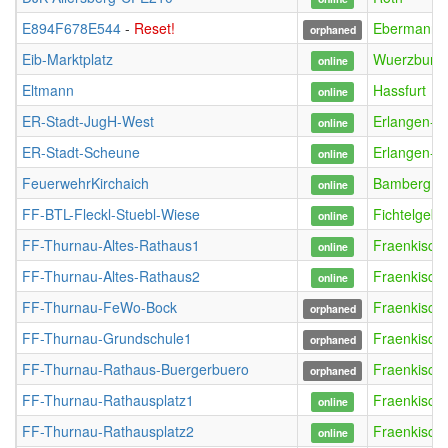
E894F678E544
-
Reset!
Ebermannst
orphaned
Eib-Marktplatz
Wuerzburg
online
Eltmann
Hassfurt
online
ER-Stadt-JugH-West
Erlangen-W
online
ER-Stadt-Scheune
Erlangen-W
online
FeuerwehrKirchaich
Bamberg
online
FF-BTL-Fleckl-Stuebl-Wiese
Fichtelgebi
online
FF-Thurnau-Altes-Rathaus1
Fraenkisch
online
FF-Thurnau-Altes-Rathaus2
Fraenkisch
online
FF-Thurnau-FeWo-Bock
Fraenkisch
orphaned
FF-Thurnau-Grundschule1
Fraenkisch
orphaned
FF-Thurnau-Rathaus-Buergerbuero
Fraenkisch
orphaned
FF-Thurnau-Rathausplatz1
Fraenkisch
online
FF-Thurnau-Rathausplatz2
Fraenkisch
online