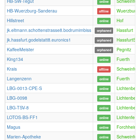
HB-SW-Tegut
Schweinfurt
online
HB-Wuerzburg-Sanderau
Wuerzburg
offline
Hillstreet
Hof
online
jk.eltmann.schottenstrasse8.bodrumimbiss
Hassfurt
orphaned
jk.hassfurt.godelstatt8.euronics1
HassfurtSta
orphaned
KaffeeMeister
Pegnitz
orphaned
King134
Fuerth
online
Krais
Schweinfurt
offline
Langenzenn
Fuerth
online
LBG-0013-CPE-S
Lichtenberg
online
LBG-0098
Lichtenberg
online
LBG-TSV-8
Lichtenberg
online
LOTOS-BS-FF1
Lichtenfels
online
Magus
Forchheim
online
Marien-Apotheke
Schweinfurt
online