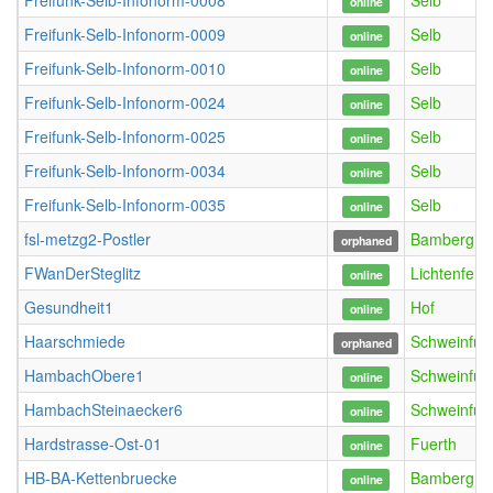
Freifunk-Selb-Infonorm-0008
Selb
online
Freifunk-Selb-Infonorm-0009
Selb
online
Freifunk-Selb-Infonorm-0010
Selb
online
Freifunk-Selb-Infonorm-0024
Selb
online
Freifunk-Selb-Infonorm-0025
Selb
online
Freifunk-Selb-Infonorm-0034
Selb
online
Freifunk-Selb-Infonorm-0035
Selb
online
fsl-metzg2-Postler
Bamberg
orphaned
FWanDerSteglitz
Lichtenfels
online
Gesundheit1
Hof
online
Haarschmiede
Schweinfurt
orphaned
HambachObere1
Schweinfurt
online
HambachSteinaecker6
Schweinfurt
online
Hardstrasse-Ost-01
Fuerth
online
HB-BA-Kettenbruecke
Bamberg
online