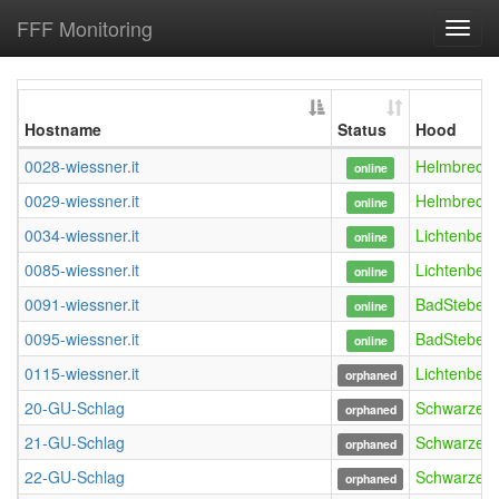
FFF Monitoring
Toggl
navig
Hostname
Status
Hood
0028-wiessner.it
Helmbrecht
online
0029-wiessner.it
Helmbrecht
online
0034-wiessner.it
Lichtenberg
online
0085-wiessner.it
Lichtenberg
online
0091-wiessner.it
BadSteben
online
0095-wiessner.it
BadSteben
online
0115-wiessner.it
Lichtenberg
orphaned
20-GU-Schlag
Schwarzen
orphaned
21-GU-Schlag
Schwarzen
orphaned
22-GU-Schlag
Schwarzen
orphaned