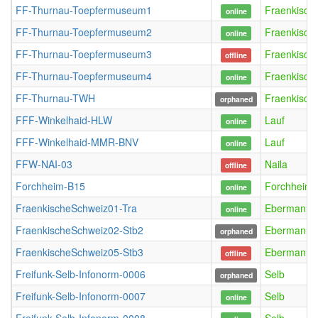
FF-Thurnau-Toepfermuseum1
Fraenkisch
online
FF-Thurnau-Toepfermuseum2
Fraenkisch
online
FF-Thurnau-Toepfermuseum3
Fraenkisch
offline
FF-Thurnau-Toepfermuseum4
Fraenkisch
online
FF-Thurnau-TWH
Fraenkisch
orphaned
FFF-Winkelhaid-HLW
Lauf
online
FFF-Winkelhaid-MMR-BNV
Lauf
online
FFW-NAI-03
Naila
offline
Forchheim-B15
Forchheim
online
FraenkischeSchweiz01-Tra
Ebermannst
online
FraenkischeSchweiz02-Stb2
Ebermannst
orphaned
FraenkischeSchweiz05-Stb3
Ebermannst
offline
Freifunk-Selb-Infonorm-0006
Selb
orphaned
Freifunk-Selb-Infonorm-0007
Selb
online