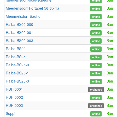
Meedensdorf-dotti-scheune
Bamb
online
Meedensdorf-Portabel-56-6b-1a
Bamb
online
Memmelsdorf-Bauhof
Bamb
online
Raiba-BS00-000
Bamb
online
Raiba-BS00-001
Bamb
online
Raiba-BS00-003
Bamb
online
Raiba-BS20-1
Bamb
online
Raiba-BS25
Bamb
online
Raiba-BS25-0
Bamb
online
Raiba-BS25-1
Bamb
online
Raiba-BS25-3
Bamb
online
RDF-0001
Bamb
orphaned
RDF-0002
Bamb
online
RDF-0003
Bamb
orphaned
Seppi
Bamb
online