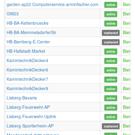
garden.ap22.Computerservice.arminfischer.com
Bamb
online
GW23
Bamb
online
HB-BA-Kettenbruecke
Bamb
online
HB-BA-MemmelsdorferStr
Bamb
orphaned
HB-Bamberg-E-Center
Bamb
orphaned
HB-Hallstadt-Market
Bamb
online
KamintechnikDecker4
Bamb
online
KamintechnikDecker6
Bamb
online
KamintechnikDecker7
Bamb
online
KamintechnikDecker9
Bamb
online
Lisberg-Bavaria
Bamb
online
Lisberg-Feuerwehr-AP
Bamb
online
Lisberg-Feuerwehr-Uplink
Bamb
online
Lisberg-Sportlerheim-AP
Bamb
orphaned