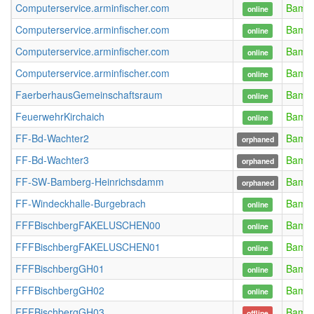
Computerservice.arminfischer.com
Bamb
online
Computerservice.arminfischer.com
Bamb
online
Computerservice.arminfischer.com
Bamb
online
Computerservice.arminfischer.com
Bamb
online
FaerberhausGemeinschaftsraum
Bamb
online
FeuerwehrKirchaich
Bamb
online
FF-Bd-Wachter2
Bamb
orphaned
FF-Bd-Wachter3
Bamb
orphaned
FF-SW-Bamberg-Heinrichsdamm
Bamb
orphaned
FF-Windeckhalle-Burgebrach
Bamb
online
FFFBischbergFAKELUSCHEN00
Bamb
online
FFFBischbergFAKELUSCHEN01
Bamb
online
FFFBischbergGH01
Bamb
online
FFFBischbergGH02
Bamb
online
FFFBischbergGH03
Bamb
offline