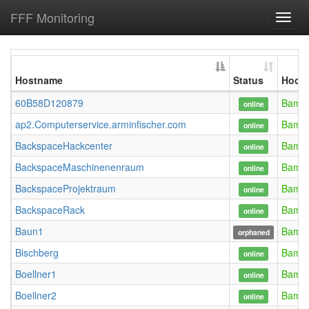
FFF Monitoring
Toggl
navig
Hostname
Status
Hood
60B58D120879
Bamb
online
ap2.Computerservice.arminfischer.com
Bamb
online
BackspaceHackcenter
Bamb
online
BackspaceMaschinenenraum
Bamb
online
BackspaceProjektraum
Bamb
online
BackspaceRack
Bamb
online
Baun1
Bamb
orphaned
Bischberg
Bamb
online
Boellner1
Bamb
online
Boellner2
Bamb
online