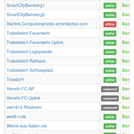
SmartCityBamberg1
Bamb
online
SmartCityBamberg2
Bamb
online
Starlink.Computerservice.arminfischer.com
Bamb
offline
Trabelsdorf-Feuerwehr
Bamb
online
Trabelsdorf-Feuerwehr-Uplink
Bamb
online
Trabelsdorf-Logopaedie
Bamb
online
Trabelsdorf-Rathaus
Bamb
online
Trabelsdorf-Schlossplatz
Bamb
online
Trosdorf1
Bamb
online
Viereth-FC-AP
Bamb
orphaned
Viereth-FC-Uplink
Bamb
orphaned
vwt1812-Pestheim
Bamb
orphaned
weidl-n.de
Bamb
online
Weine-aus-Italien.net
Bamb
online