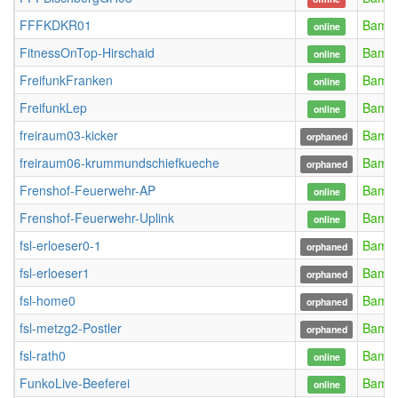
FFFKDKR01
Bamb
online
FitnessOnTop-Hirschaid
Bamb
online
FreifunkFranken
Bamb
online
FreifunkLep
Bamb
online
freiraum03-kicker
Bamb
orphaned
freiraum06-krummundschiefkueche
Bamb
orphaned
Frenshof-Feuerwehr-AP
Bamb
online
Frenshof-Feuerwehr-Uplink
Bamb
online
fsl-erloeser0-1
Bamb
orphaned
fsl-erloeser1
Bamb
orphaned
fsl-home0
Bamb
orphaned
fsl-metzg2-Postler
Bamb
orphaned
fsl-rath0
Bamb
online
FunkoLive-Beeferei
Bamb
online