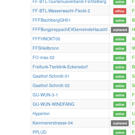
FF-BTL-Tourismusverband-Fichtelberg
F
online
FF-BTL-Wasserwacht-Fleckl-2
F
offline
FFFBischbergGH01
B
online
FFFBurgpreppachEVGemeindeHaus00
H
orphaned
FFFHNOKT00
W
online
FFSHeilbronn
W
online
FO-max-02
F
online
Freifunk-Tierklinik-Eckersdorf
B
online
Gasthof-Schmitt-01
S
online
Gasthof-Schmitt-02
S
online
GU-WUN-3-1
F
online
GU-WUN-WINDFANG
F
online
Hyperion
L
online
Kammererstrasse-04
E
orphaned
PPLUD
F
online