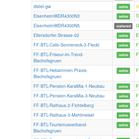
distel-gw
d
online
EisenheimWDR4300N3
T
online
EisenheimWDR4300N5
G
orphaned
Eltersdorfer-Strasse-02
E
online
FF-BTL-Cafe-Sonneneck-3-Fleckl
F
online
FF-BTL-Friseur-im-Trend-
F
online
Bischofsgruen
FF-BTL-Hebammen-Praxis-
F
online
Bischofsgruen
FF-BTL-Pension-KaraMia-1-Neubau
F
online
FF-BTL-Pension-KaraMia-3-Neubau
F
online
FF-BTL-Rathaus-2-Fichtelberg
F
online
FF-BTL-Rathaus-3-Mehlmeisel
F
online
FF-BTL-Tourismusverband-
F
online
Bischofsgruen