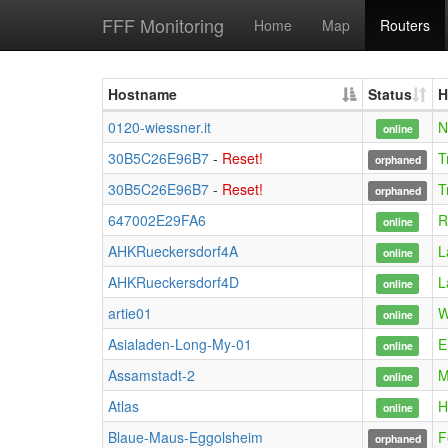
FFF Monitoring
Home
Map
Routers
Hostname
Status
H
0120-wiessner.it
N
online
30B5C26E96B7
-
Reset!
T
orphaned
30B5C26E96B7
-
Reset!
T
orphaned
647002E29FA6
R
online
AHKRueckersdorf4A
L
online
AHKRueckersdorf4D
L
online
artie01
W
online
Asialaden-Long-My-01
E
online
Assamstadt-2
M
online
Atlas
H
online
Blaue-Maus-Eggolsheim
F
orphaned