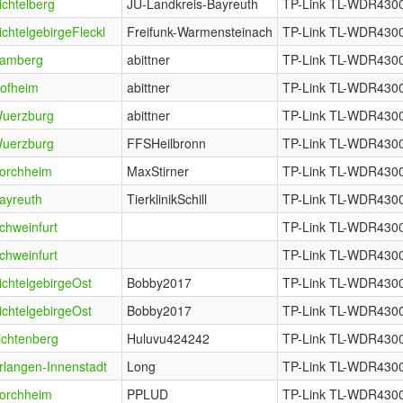
ichtelberg
JU-Landkreis-Bayreuth
TP-Link TL-WDR4300
ichtelgebirgeFleckl
Freifunk-Warmensteinach
TP-Link TL-WDR4300
amberg
abittner
TP-Link TL-WDR4300
ofheim
abittner
TP-Link TL-WDR4300
uerzburg
abittner
TP-Link TL-WDR4300
uerzburg
FFSHeilbronn
TP-Link TL-WDR4300
orchheim
MaxStirner
TP-Link TL-WDR4300
ayreuth
TierklinikSchill
TP-Link TL-WDR4300
chweinfurt
TP-Link TL-WDR4300
chweinfurt
TP-Link TL-WDR4300
ichtelgebirgeOst
Bobby2017
TP-Link TL-WDR4300
ichtelgebirgeOst
Bobby2017
TP-Link TL-WDR4300
ichtenberg
Huluvu424242
TP-Link TL-WDR4300
rlangen-Innenstadt
Long
TP-Link TL-WDR4300
orchheim
PPLUD
TP-Link TL-WDR4300