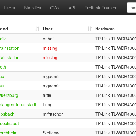
Users
Statistics
GWs
API
Freifunk Franken
ood
User
Hardware
aila
bnhof
TP-Link TL-WDR4300
rainstation
missing
TP-Link TL-WDR4300
rainstation
missing
TP-Link TL-WDR4300
oth
TP-Link TL-WDR4300
auf
mgadmin
TP-Link TL-WDR4300
auf
mgadmin
TP-Link TL-WDR4300
uerzburg
artie
TP-Link TL-WDR4300
rlangen-Innenstadt
Long
TP-Link TL-WDR4300
osbach
mifritscher
TP-Link TL-WDR4300
oechstadt
TP-Link TL-WDR4300
orchheim
Steffenw
TP-Link TL-WDR4300