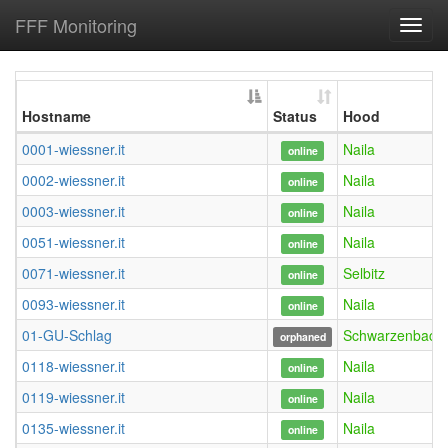
FFF Monitoring
Toggl
navig
Hostname
Status
Hood
0001-wiessner.it
Naila
online
0002-wiessner.it
Naila
online
0003-wiessner.it
Naila
online
0051-wiessner.it
Naila
online
0071-wiessner.it
Selbitz
online
0093-wiessner.it
Naila
online
01-GU-Schlag
Schwarzenbach
orphaned
0118-wiessner.it
Naila
online
0119-wiessner.it
Naila
online
0135-wiessner.it
Naila
online