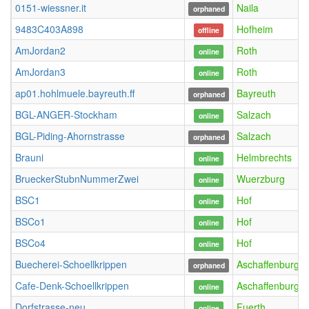
0151-wiessner.it
Naila
orphaned
9483C403A898
Hofheim
offline
AmJordan2
Roth
online
AmJordan3
Roth
online
ap01.hohlmuele.bayreuth.ff
Bayreuth
orphaned
BGL-ANGER-Stockham
Salzach
online
BGL-Piding-Ahornstrasse
Salzach
orphaned
Brauni
Helmbrechts
online
BrueckerStubnNummerZwei
Wuerzburg
online
BSC1
Hof
online
BSCo1
Hof
online
BSCo4
Hof
online
Buecherei-Schoellkrippen
Aschaffenburg
orphaned
Cafe-Denk-Schoellkrippen
Aschaffenburg
online
Dorfstrasse-neu
Fuerth
online