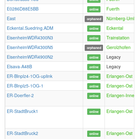
E0286D88E5BB
Fuerth
online
East
Nürnberg-Umla
orphaned
Eckental.Suedring.ADM
Eckental
online
EisenheimWDR4300N3
Trainstation
online
EisenheimWDR4300N5
Gerolzhofen
orphaned
EisenheimWDR4900N2
Legacy
online
Elsava-A48B
Legacy
online
ER-Blnplz4-1OG-uplink
Erlangen-Ost
online
ER-Blnplz5-1OG-1
Erlangen-Ost
online
ER-Doerfler-2
Erlangen-Innens
online
ER-StadtBruck1
Erlangen-Ost
online
ER-StadtBruck2
Erlangen-Ost
online