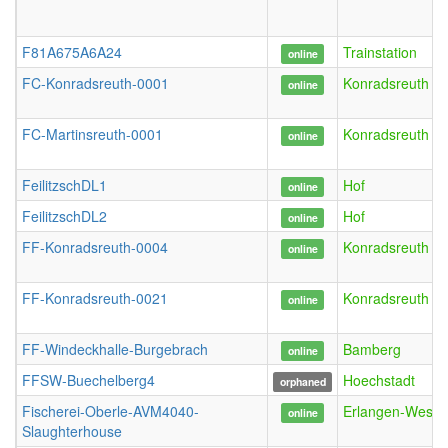
F81A675A6A24
Trainstation
online
FC-Konradsreuth-0001
Konradsreuth
online
FC-Martinsreuth-0001
Konradsreuth
online
FeilitzschDL1
Hof
online
FeilitzschDL2
Hof
online
FF-Konradsreuth-0004
Konradsreuth
online
FF-Konradsreuth-0021
Konradsreuth
online
FF-Windeckhalle-Burgebrach
Bamberg
online
FFSW-Buechelberg4
Hoechstadt
orphaned
Fischerei-Oberle-AVM4040-
Erlangen-West
online
Slaughterhouse