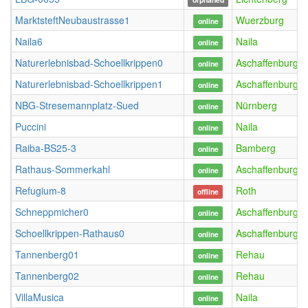
MarktsteftNeubaustrasse1
Wuerzburg
online
Naila6
Naila
online
Naturerlebnisbad-Schoellkrippen0
Aschaffenburg
online
Naturerlebnisbad-Schoellkrippen1
Aschaffenburg
online
NBG-Stresemannplatz-Sued
Nürnberg
online
Puccini
Naila
online
Raiba-BS25-3
Bamberg
online
Rathaus-Sommerkahl
Aschaffenburg
online
Refugium-8
Roth
offline
Schneppmicher0
Aschaffenburg
online
Schoellkrippen-Rathaus0
Aschaffenburg
online
Tannenberg01
Rehau
online
Tannenberg02
Rehau
online
VillaMusica
Naila
online