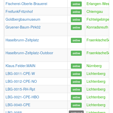
Fischerei-Oberle-Brauerei
Erlangen-West
online
FreifunkFritznhof
Chiemgau
online
Goldbergbaumuseum
FichtelgebirgeW
online
Gruener-Baum-Pirk02
Konradsreuth
online
Haselbrunn-Zeltplatz
FraenkischeSch
online
Haselbrunn-Zeltplatz-Outdoor
FraenkischeSch
online
Klaus.Felder.MAIN
Nürnberg
online
LBG-0011-CPE-W
Lichtenberg
online
LBG-0012-CPE-NO
Lichtenberg
online
LBG-0015-RH-Rpt
Lichtenberg
online
LBG-0021-CPE-HBO
Lichtenberg
online
LBG-0040-CPE
Lichtenberg
online
LBG-0055
Lichtenberg
orphaned