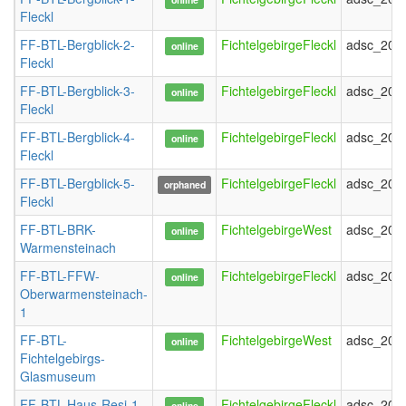
Fleckl
FF-BTL-Bergblick-2-
FichtelgebirgeFleckl
adsc_202
online
Fleckl
FF-BTL-Bergblick-3-
FichtelgebirgeFleckl
adsc_202
online
Fleckl
FF-BTL-Bergblick-4-
FichtelgebirgeFleckl
adsc_202
online
Fleckl
FF-BTL-Bergblick-5-
FichtelgebirgeFleckl
adsc_202
orphaned
Fleckl
FF-BTL-BRK-
FichtelgebirgeWest
adsc_202
online
Warmensteinach
FF-BTL-FFW-
FichtelgebirgeFleckl
adsc_202
online
Oberwarmensteinach-
1
FF-BTL-
FichtelgebirgeWest
adsc_202
online
Fichtelgebirgs-
Glasmuseum
FF-BTL-Haus-Resi-1
FichtelgebirgeFleckl
adsc_202
online