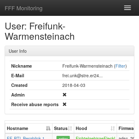
FFF Monitoring
Toggl
navig
User: Freifunk-
Warmensteinach
User Info
Nickname
Freifunk-Warmensteinach (
Filter
)
E-Mail
frei.unk@stre.er24...
Created
2018-04-03
Admin
Receive abuse reports
Hostname
Status
Hood
Firmware
FF-BTL-Bergblick-1-
FichtelgebirgeFleckl
adsc_202
online