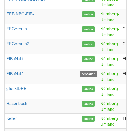
Umland
FFF-NBG-EIB-1
Nürnberg-
online
Umland
FFGereuth1
Nürnberg-
Gala
online
Umland
FFGereuth2
Nürnberg-
Gala
online
Umland
FiBaNet1
Nürnberg-
FiBa
online
Umland
FiBaNet2
Nürnberg-
FiBa
orphaned
Umland
gfunktDREI
Nürnberg-
online
Umland
Hasenbuck
Nürnberg-
online
Umland
Keller
Nürnberg-
The
online
Umland