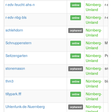
r-edv-feucht-ahs-n
Nürnberg-
r-ed
online
Umland
r-edv-nbg-bls
Nürnberg-
r-ed
online
Umland
schlehdorn
Nürnberg-
orphaned
Umland
Schnuppenstern
Nürnberg-
M.M
online
Umland
Seitzengarten
Nürnberg-
Psi
online
Umland
stonemason
Nürnberg-
sme
orphaned
Umland
thm3
Nürnberg-
blau
online
Umland
tillypark.fff
Nürnberg-
online
Umland
Uhlenfunk-de-Nuernberg
Nürnberg-
orphaned
Umland