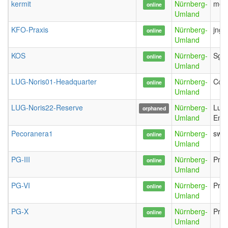
kermit
Nürnberg-
mer
online
Umland
KFO-Praxis
Nürnberg-
jnge
online
Umland
KOS
Nürnberg-
SgtR
online
Umland
LUG-Noris01-Headquarter
Nürnberg-
Com
online
Umland
LUG-Noris22-Reserve
Nürnberg-
Lug
orphaned
Umland
Enri
Pecoranera1
Nürnberg-
swal
online
Umland
PG-III
Nürnberg-
Pre
online
Umland
PG-VI
Nürnberg-
Pre
online
Umland
PG-X
Nürnberg-
Pre
online
Umland