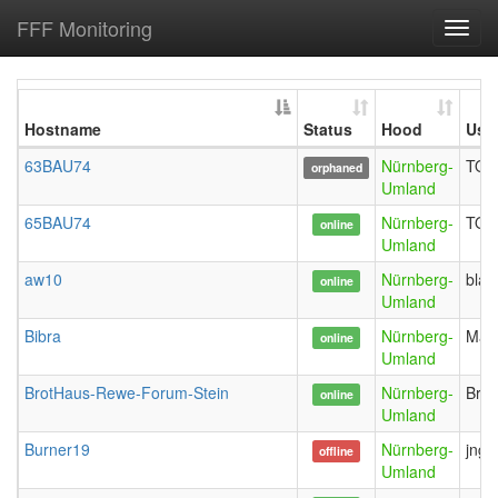
FFF Monitoring
Toggl
navig
Hostname
Status
Hood
Use
63BAU74
Nürnberg-
TOM
orphaned
Umland
65BAU74
Nürnberg-
TOM
online
Umland
aw10
Nürnberg-
blau
online
Umland
Bibra
Nürnberg-
Mag
online
Umland
BrotHaus-Rewe-Forum-Stein
Nürnberg-
Brot
online
Umland
Burner19
Nürnberg-
jnge
offline
Umland