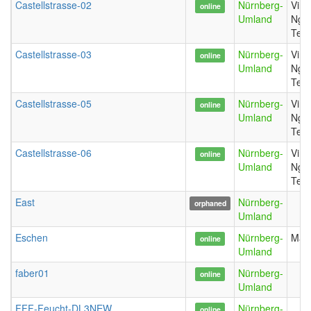
Castellstrasse-02
Nürnberg-
Vinh
online
Umland
Ngh
Tem
Castellstrasse-03
Nürnberg-
Vinh
online
Umland
Ngh
Tem
Castellstrasse-05
Nürnberg-
Vinh
online
Umland
Ngh
Tem
Castellstrasse-06
Nürnberg-
Vinh
online
Umland
Ngh
Tem
East
Nürnberg-
orphaned
Umland
Eschen
Nürnberg-
Mag
online
Umland
faber01
Nürnberg-
online
Umland
FFF-Feucht-DL3NEW
Nürnberg-
online