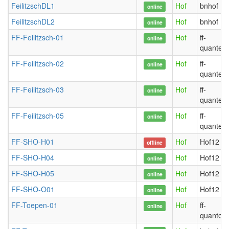
FeilitzschDL1
Hof
bnhof
online
FeilitzschDL2
Hof
bnhof
online
FF-Feilitzsch-01
Hof
ff-
online
quantent
FF-Feilitzsch-02
Hof
ff-
online
quantent
FF-Feilitzsch-03
Hof
ff-
online
quantent
FF-Feilitzsch-05
Hof
ff-
online
quantent
FF-SHO-H01
Hof
Hof12
offline
FF-SHO-H04
Hof
Hof12
online
FF-SHO-H05
Hof
Hof12
online
FF-SHO-O01
Hof
Hof12
online
FF-Toepen-01
Hof
ff-
online
quantent