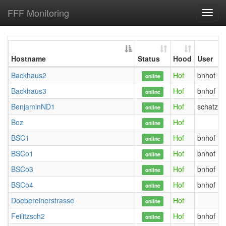
FFF Monitoring
Toggl
navig
Hostname
Status
Hood
User
Backhaus2
Hof
bnhof
online
Backhaus3
Hof
bnhof
online
BenjaminND1
Hof
schatzbe
online
Boz
Hof
online
BSC1
Hof
bnhof
online
BSCo1
Hof
bnhof
online
BSCo3
Hof
bnhof
online
BSCo4
Hof
bnhof
online
Doebereinerstrasse
Hof
online
Feilitzsch2
Hof
bnhof
online