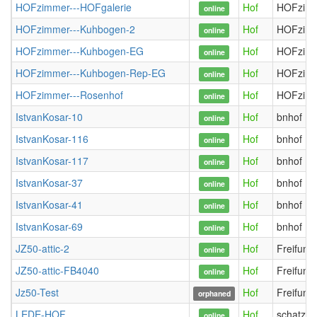
HOFzimmer---HOFgalerie
Hof
HOFzim
online
HOFzimmer---Kuhbogen-2
Hof
HOFzim
online
HOFzimmer---Kuhbogen-EG
Hof
HOFzim
online
HOFzimmer---Kuhbogen-Rep-EG
Hof
HOFzim
online
HOFzimmer---Rosenhof
Hof
HOFzim
online
IstvanKosar-10
Hof
bnhof
online
IstvanKosar-116
Hof
bnhof
online
IstvanKosar-117
Hof
bnhof
online
IstvanKosar-37
Hof
bnhof
online
IstvanKosar-41
Hof
bnhof
online
IstvanKosar-69
Hof
bnhof
online
JZ50-attic-2
Hof
Freifunk
online
JZ50-attic-FB4040
Hof
Freifunk
online
Jz50-Test
Hof
Freifunk
orphaned
LEDE-HOF
Hof
schatzbe
online