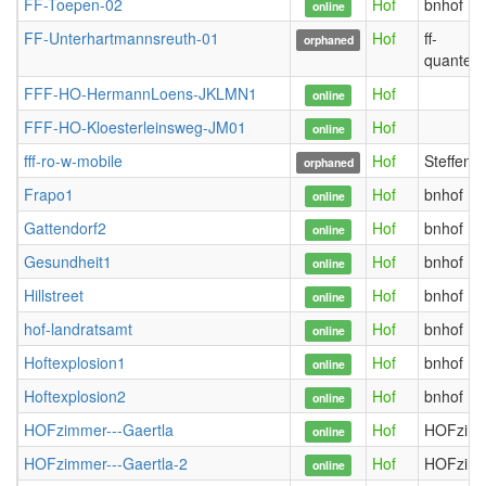
FF-Toepen-02
Hof
bnhof
online
FF-Unterhartmannsreuth-01
Hof
ff-
orphaned
quantent
FFF-HO-HermannLoens-JKLMN1
Hof
online
FFF-HO-Kloesterleinsweg-JM01
Hof
online
fff-ro-w-mobile
Hof
Steffenw
orphaned
Frapo1
Hof
bnhof
online
Gattendorf2
Hof
bnhof
online
Gesundheit1
Hof
bnhof
online
Hillstreet
Hof
bnhof
online
hof-landratsamt
Hof
bnhof
online
Hoftexplosion1
Hof
bnhof
online
Hoftexplosion2
Hof
bnhof
online
HOFzimmer---Gaertla
Hof
HOFzim
online
HOFzimmer---Gaertla-2
Hof
HOFzim
online