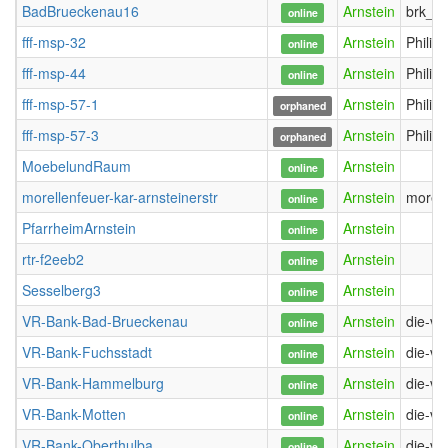
BadBrueckenau16
Arnstein
brk_be
online
fff-msp-32
Arnstein
Philip
online
fff-msp-44
Arnstein
Philip
online
fff-msp-57-1
Arnstein
Philip
orphaned
fff-msp-57-3
Arnstein
Philip
orphaned
MoebelundRaum
Arnstein
online
morellenfeuer-kar-arnsteinerstr
Arnstein
morell
online
PfarrheimArnstein
Arnstein
online
rtr-f2eeb2
Arnstein
online
Sesselberg3
Arnstein
online
VR-Bank-Bad-Brueckenau
Arnstein
die-vr
online
VR-Bank-Fuchsstadt
Arnstein
die-vr
online
VR-Bank-Hammelburg
Arnstein
die-vr
online
VR-Bank-Motten
Arnstein
die-vr
online
VR-Bank-Oberthulba
Arnstein
die-vr
online