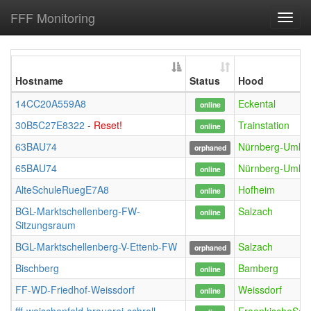
FFF Monitoring
Toggl
navig
Hostname
Status
Hood
14CC20A559A8
Eckental
online
30B5C27E8322
-
Reset!
Trainstation
online
63BAU74
Nürnberg-Umla
orphaned
65BAU74
Nürnberg-Umla
online
AlteSchuleRuegE7A8
Hofheim
online
BGL-Marktschellenberg-FW-
Salzach
online
Sitzungsraum
BGL-Marktschellenberg-V-Ettenb-FW
Salzach
orphaned
Bischberg
Bamberg
online
FF-WD-Friedhof-Weissdorf
Weissdorf
online