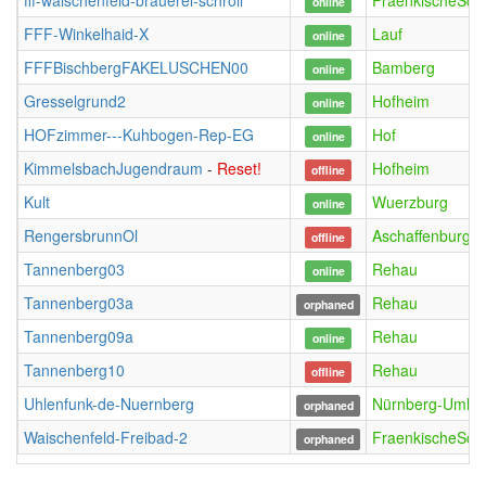
fff-waischenfeld-brauerei-schroll
FraenkischeSch
online
FFF-Winkelhaid-X
Lauf
online
FFFBischbergFAKELUSCHEN00
Bamberg
online
Gresselgrund2
Hofheim
online
HOFzimmer---Kuhbogen-Rep-EG
Hof
online
KimmelsbachJugendraum
-
Reset!
Hofheim
offline
Kult
Wuerzburg
online
RengersbrunnOl
Aschaffenburg
offline
Tannenberg03
Rehau
online
Tannenberg03a
Rehau
orphaned
Tannenberg09a
Rehau
online
Tannenberg10
Rehau
offline
Uhlenfunk-de-Nuernberg
Nürnberg-Umla
orphaned
Waischenfeld-Freibad-2
FraenkischeSch
orphaned