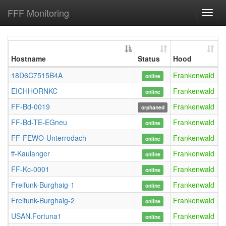
FFF Monitoring
Toggl
navig
Hostname
Status
Hood
U
18D6C7515B4A
Frankenwald
F
online
EICHHORNKC
Frankenwald
w
online
FF-Bd-0019
Frankenwald
F
orphaned
FF-Bd-TE-EGneu
Frankenwald
F
online
FF-FEWO-Unterrodach
Frankenwald
S
online
ff-Kaulanger
Frankenwald
online
FF-Kc-0001
Frankenwald
c
online
Freifunk-Burghaig-1
Frankenwald
online
Freifunk-Burghaig-2
Frankenwald
online
USAN.Fortuna1
Frankenwald
F
online