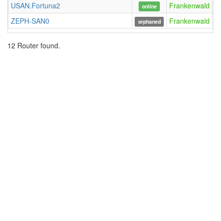
USAN.Fortuna2
Frankenwald
F
online
ZEPH-SAN0
Frankenwald
Z
orphaned
12 Router found.