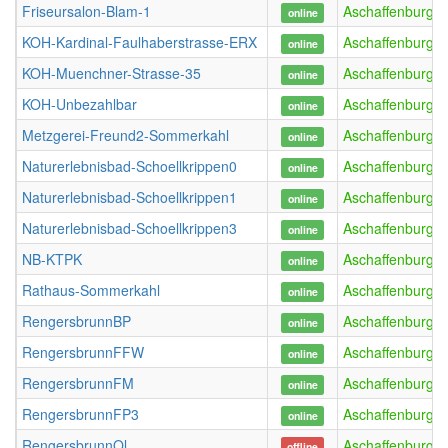
Friseursalon-Blam-1
Aschaffenburg
online
KOH-Kardinal-Faulhaberstrasse-ERX
Aschaffenburg
online
KOH-Muenchner-Strasse-35
Aschaffenburg
online
KOH-Unbezahlbar
Aschaffenburg
online
Metzgerei-Freund2-Sommerkahl
Aschaffenburg
online
Naturerlebnisbad-Schoellkrippen0
Aschaffenburg
online
Naturerlebnisbad-Schoellkrippen1
Aschaffenburg
online
Naturerlebnisbad-Schoellkrippen3
Aschaffenburg
online
NB-KTPK
Aschaffenburg
online
Rathaus-Sommerkahl
Aschaffenburg
online
RengersbrunnBP
Aschaffenburg
online
RengersbrunnFFW
Aschaffenburg
online
RengersbrunnFM
Aschaffenburg
online
RengersbrunnFP3
Aschaffenburg
online
RengersbrunnOl
Aschaffenburg
offline