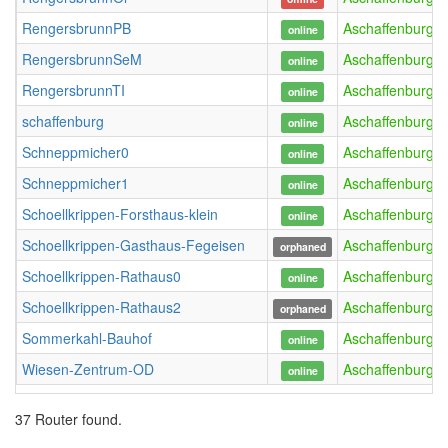
RengersbrunnPB
Aschaffenburg
online
RengersbrunnSeM
Aschaffenburg
online
RengersbrunnTI
Aschaffenburg
online
schaffenburg
Aschaffenburg
online
Schneppmicher0
Aschaffenburg
online
Schneppmicher1
Aschaffenburg
online
Schoellkrippen-Forsthaus-klein
Aschaffenburg
online
Schoellkrippen-Gasthaus-Fegeisen
Aschaffenburg
orphaned
Schoellkrippen-Rathaus0
Aschaffenburg
online
Schoellkrippen-Rathaus2
Aschaffenburg
orphaned
Sommerkahl-Bauhof
Aschaffenburg
online
Wiesen-Zentrum-OD
Aschaffenburg
online
37 Router found.