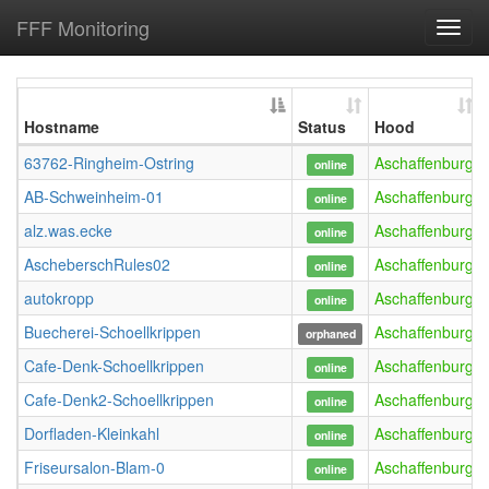
FFF Monitoring
Toggl
navig
Hostname
Status
Hood
63762-Ringheim-Ostring
Aschaffenburg
online
AB-Schweinheim-01
Aschaffenburg
online
alz.was.ecke
Aschaffenburg
online
AscheberschRules02
Aschaffenburg
online
autokropp
Aschaffenburg
online
Buecherei-Schoellkrippen
Aschaffenburg
orphaned
Cafe-Denk-Schoellkrippen
Aschaffenburg
online
Cafe-Denk2-Schoellkrippen
Aschaffenburg
online
Dorfladen-Kleinkahl
Aschaffenburg
online
Friseursalon-Blam-0
Aschaffenburg
online