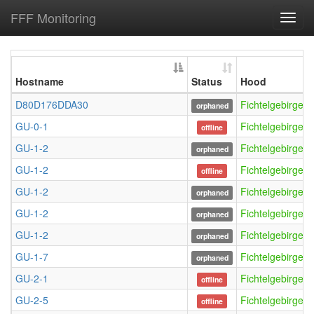
FFF Monitoring
Toggl
navig
Hostname
Status
Hood
D80D176DDA30
FichtelgebirgeO
orphaned
GU-0-1
FichtelgebirgeO
offline
GU-1-2
FichtelgebirgeO
orphaned
GU-1-2
FichtelgebirgeO
offline
GU-1-2
FichtelgebirgeO
orphaned
GU-1-2
FichtelgebirgeO
orphaned
GU-1-2
FichtelgebirgeO
orphaned
GU-1-7
FichtelgebirgeO
orphaned
GU-2-1
FichtelgebirgeO
offline
GU-2-5
FichtelgebirgeO
offline