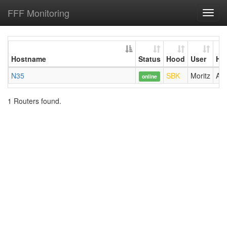
FFF Monitoring
Toggl
navig
Hostname
Status
Hood
User
Ha
N35
SBK
Moritz
AV
online
1 Routers found.