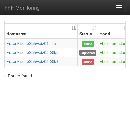
FFF Monitoring
Toggl
navig
Hostname
Status
Hood
FraenkischeSchweiz01-Tra
Ebermannstadt
online
FraenkischeSchweiz02-Stb2
Ebermannstadt
orphaned
FraenkischeSchweiz05-Stb3
Ebermannstadt
offline
3 Router found.