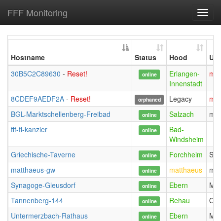
FFF Monitoring
Toggl
navig
Hostname
Status
Hood
Use
30B5C2C89630
-
Reset!
Erlangen-
mis
online
Innenstadt
8CDEF9AEDF2A
-
Reset!
Legacy
mis
orphaned
BGL-Marktschellenberg-Freibad
Salzach
mrt
online
fff-fl-kanzler
Bad-
online
Windsheim
Griechische-Taverne
Forchheim
Ste
online
matthaeus-gw
matthaeus
mar
online
Synagoge-Gleusdorf
Ebern
Mue
online
Tannenberg-144
Rehau
Ope
online
Untermerzbach-Rathaus
Ebern
Mue
online