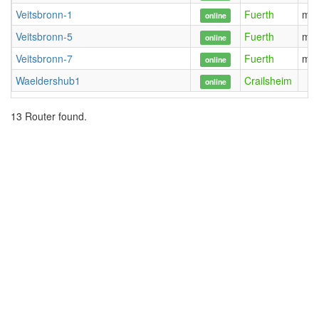
Veitsbronn-1
Fuerth
mar
online
Veitsbronn-5
Fuerth
mar
online
Veitsbronn-7
Fuerth
mar
online
Waeldershub1
Crailsheim
online
13 Router found.