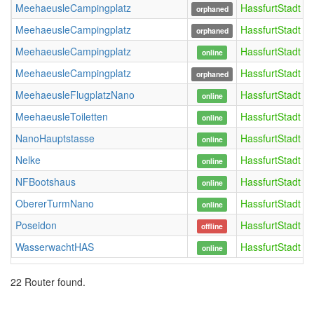
MeehaeusleCampingplatz
HassfurtStadt
orphaned
MeehaeusleCampingplatz
HassfurtStadt
orphaned
MeehaeusleCampingplatz
HassfurtStadt
online
MeehaeusleCampingplatz
HassfurtStadt
orphaned
MeehaeusleFlugplatzNano
HassfurtStadt
online
MeehaeusleToiletten
HassfurtStadt
online
NanoHauptstasse
HassfurtStadt
online
Nelke
HassfurtStadt
online
NFBootshaus
HassfurtStadt
online
ObererTurmNano
HassfurtStadt
online
Poseidon
HassfurtStadt
offline
WasserwachtHAS
HassfurtStadt
online
22 Router found.