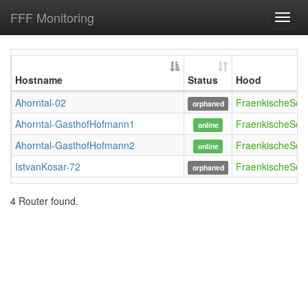
FFF Monitoring
Toggl
navig
Hostname
Status
Hood
Ahorntal-02
FraenkischeSch
orphaned
Ahorntal-GasthofHofmann1
FraenkischeSch
online
Ahorntal-GasthofHofmann2
FraenkischeSch
online
IstvanKosar-72
FraenkischeSch
orphaned
4 Router found.