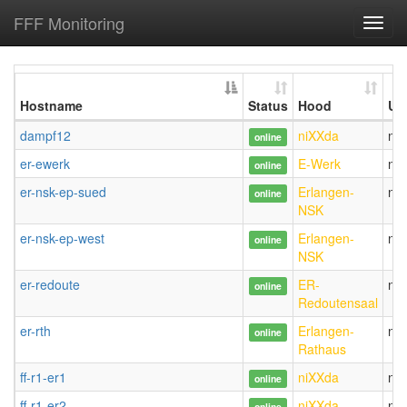
FFF Monitoring
Toggl
navig
Hostname
Status
Hood
Us
dampf12
niXXda
ni
online
er-ewerk
E-Werk
ni
online
er-nsk-ep-sued
Erlangen-
ni
online
NSK
er-nsk-ep-west
Erlangen-
ni
online
NSK
er-redoute
ER-
ni
online
Redoutensaal
er-rth
Erlangen-
ni
online
Rathaus
ff-r1-er1
niXXda
ni
online
ff-r1-er2
niXXda
ni
online