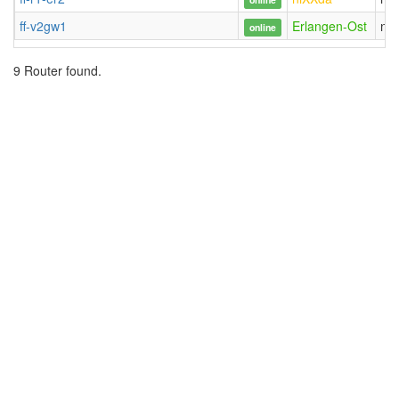
ff-v2gw1
Erlangen-Ost
ni
online
9 Router found.