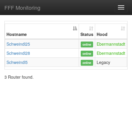
FFF Monitoring
Toggl
navig
Hostname
Status
Hood
U
Schweindl25
Ebermannstadt
online
Schweindl28
Ebermannstadt
online
Schweindl5
Legacy
online
3 Router found.