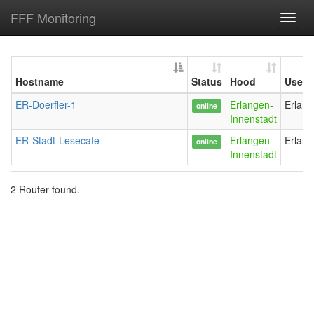
FFF Monitoring
Toggl
navig
Hostname
Status
Hood
User
ER-Doerfler-1
Erlangen-
Erlan
online
Innenstadt
ER-Stadt-Lesecafe
Erlangen-
Erlan
online
Innenstadt
2 Router found.